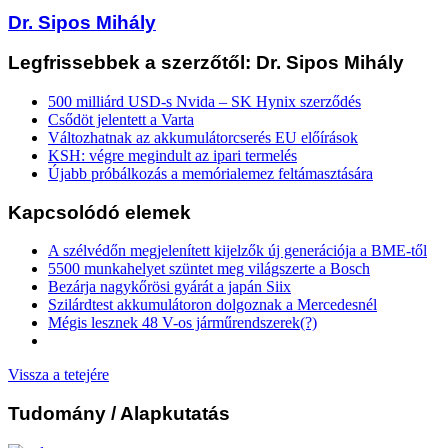
Dr. Sipos Mihály
Legfrissebbek a szerzőtől: Dr. Sipos Mihály
500 milliárd USD-s Nvida – SK Hynix szerződés
Csődöt jelentett a Varta
Változhatnak az akkumulátorcserés EU előírások
KSH: végre megindult az ipari termelés
Újabb próbálkozás a memórialemez feltámasztására
Kapcsolódó elemek
A szélvédőn megjelenített kijelzők új generációja a BME-től
5500 munkahelyet szüntet meg világszerte a Bosch
Bezárja nagykőrösi gyárát a japán Siix
Szilárdtest akkumulátoron dolgoznak a Mercedesnél
Mégis lesznek 48 V-os járműrendszerek(?)
Vissza a tetejére
Tudomány
/ Alapkutatás