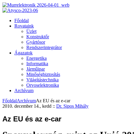
Főoldal
Rovataink
Üzlet
Konstruktőr
Gyártósor
Rendszerintegrátor
Ágazatok
Energetika
Informatika
Járműipar
Minőségbiztosítás
Világítástechnika
Orvoselektronika
Archívum
Főoldal
Archívum
Az EU és az e-car
2010. december 14., kedd
::
Dr. Sipos Mihály
Az EU és az e-car