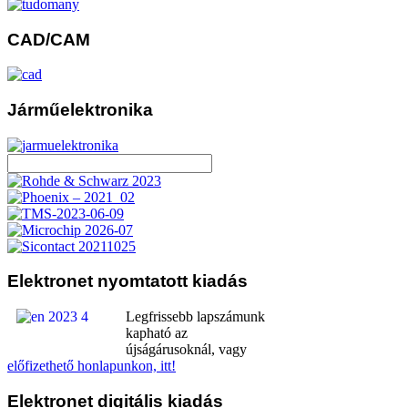
CAD/CAM
Járműelektronika
Elektronet
nyomtatott kiadás
Legfrissebb lapszámunk
kapható az
újságárusoknál, vagy
előfizethető honlapunkon, itt!
Elektronet
digitális kiadás