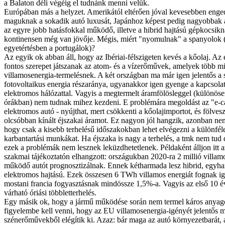
a Balaton déli végéig el tudnánk menni velük.
Európában más a helyzet. Amerikától eltérően jóval kevesebben eng
maguknak a sokadik autó luxusát, Japánhoz képest pedig nagyobbak 
az egyre jobb hatásfokkal működő, illetve a hibrid hajtású gépkocsik
kontinensen még van jövője. Mégis, miért "nyomulnak" a spanyolok 
egyetértésben a portugálok)?
Az egyik ok abban áll, hogy az Ibériai-félszigeten kevés a kőolaj. Az 
fontos szerepet játszanak az atom- és a vízerőművek, amelyek több m
villamosenergia-termelésnek. A két országban ma már igen jelentős a s
fotovoltaikus energia részaránya, ugyanakkor igen gyenge a kapcsola
elektromos hálózattal. Vagyis a megtermelt áramfölösleggel (különöse
órákban) nem tudnak mihez kezdeni. E problémára megoldást az "e-ca
elektromos autó - nyújthat, mert csökkenti a kőolajimportot, és fölve
olcsóbban kínált éjszakai áramot. Ez nagyon jól hangzik, azonban nem
hogy csak a kisebb terhelésű időszakokban lehet elvégezni a különféle
karbantartási munkákat. Ha éjszaka is nagy a terhelés, a tmk nem tud
ezek a problémák nem lesznek leküzdhetetlenek. Példaként álljon itt a
szakmai tájékoztatón elhangzott: országukban 2020-ra 2 millió villamo
működő autót prognosztizálnak. Ennek kétharmada lesz hibrid, egyha
elektromos hajtású. Ezek összesen 6 TWh villamos energiát fognak ig
mostani francia fogyasztásnak mindössze 1,5%-a. Vagyis az első 10 
várható óriási többletterhelés.
Egy másik ok, hogy a jármű működése során nem termel káros anyago
figyelembe kell venni, hogy az EU villamosenergia-igényét je­lentős 
szénerőművekből elégítik ki. Azaz: bár maga az autó környezetbarát, a