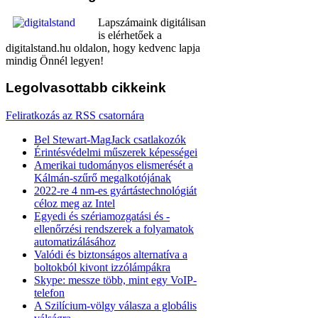
Lapszámaink digitálisan
is elérhetőek a
digitalstand.hu oldalon, hogy kedvenc lapja
mindig Önnél legyen!
Legolvasottabb
cikkeink
Feliratkozás az RSS csatornára
Bel Stewart-MagJack csatlakozók
Érintésvédelmi műszerek képességei
Amerikai tudományos elismerését a
Kálmán-szűrő megalkotójának
2022-re 4 nm-es gyártástechnológiát
céloz meg az Intel
Egyedi és szériamozgatási és -
ellenőrzési rendszerek a folyamatok
automatizálásához
Valódi és biztonságos alternatíva a
boltokból kivont izzólámpákra
Skype: messze több, mint egy VoIP-
telefon
A Szilícium-völgy válasza a globális