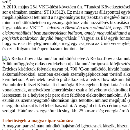
szó!)
A 2010. május 25-i VKT-ülést követően ún. "Tanácsi Következtetések
sor e témában (száma: ST101512). Ez már a magyar állásponttal egy
megállapításokat tett mind a hagyományos hajtásokban meglévő tarta
mind a nélkülözhetetlen nyersanyagokhoz való hozzáférés biztosítása
Ugyanakkor a VKT
"... üdvözli a Bizottság azon szándékát, hogy 20
elektromobilitási bemutatóprojektet indítson, amely megvalósíthatná a 
projektek határokon átnyúló integrálását."
Vagyis: az EU egyik fontos 
hogy az e-car tényleg nem oldja meg egy csapásra az Unió versenykép
és ezt a folyamatot éppen hazánk indította be!
A Redox-flow akkumulá
A lítiumfüggőség oldása érdekében új akkumulátortípusok kifejleszté
Érdekes kísérletek folynak ugyan pl. 700 °C-on működő, kiváló hatá
akkumulátorokkal, azonban ezeknek személygépkocsiban történő alka
kerülhet sor. A németek tovább próbálkoznak a redox-flow akkumulát
Fraunhofer Intézet Kémiai Technológia Részlegében folyó kutatások 
vonatkoznak, amelyekben lemerüléskor csak a folyékony elektrolitot ke
leereszteni és a helyére pár perc alatt feltöltött elektrolitot tankolni. A
ezután az üzemanyagtöltő állomáson újra feltöltik, amihez megújuló (n
energiaforrásokat is fel lehet használni. Anyagául cink és cérium, van
szolgál. Hátrány: az egyelőre kicsiny, kb. 25 km-re elég energiatároló
Lehetőségek a magyar ipar számára
A magyar ipar számára mindkét hajtásmód ígéretesnek látszik, hisze