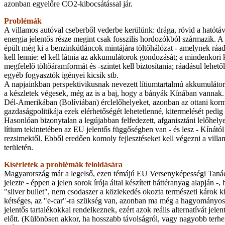
azonban egyelőre CO2-kibocsátással jár.
Problémák
A villamos autóval cseberből vederbe ke­rülünk: drága, rövid a hatótáv
energia jelentős része megint csak fosszilis hordozókból származik. A
épült még ki a benzinkútláncok mintájára töltőhálózat - amelynek ráad
kell lennie: el kell látnia az akkumulátorok gondozását; a mindenkori
megfelelő töltőáramformát és -szintet kell biztosítania; ráadásul lehet
egyéb fogyasztók igényei kicsik stb.
A napjainkban perspektivikusnak nevezett lítiumtartalmú akkumulátor
a készletek végesek, még az is a baj, hogy a bányák Kínában vannak
Dél-Amerikában (Bolíviában) érclelőhelyeket, azonban az ottani kor
gazdaságpolitikája ezek elérhetőségét lehetetlenné, kitermelését pedig
Hasonlóan bizonytalan a legújabban felfedezett, afganisztáni lelőhelye
lítium tekintetében az EU jelentős függőségben van - és lesz - Kínától 
rezsimektől. Ebből eredően komoly fejlesztéseket kell végezni a villa
területén.
Kísérletek a problémák feloldására
Magyarország már a legelső, ezen témájú EU Versenyképességi Taná
jelezte - éppen a jelen sorok írója által készített háttéranyag alapján -
"silver bullet", nem csodaszer a közlekedés okozta természeti károk k
kétséges, az "e-car"-ra szükség van, azonban ma még a hagyományos
jelentős tartalékokkal rendelkeznek, ezért azok reális alternatívát jelen
előtt. (Különösen akkor, ha hosszabb távolságról, vagy nagyobb terhek