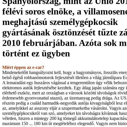
Spanyolország, mint az Unió 201
félévi soros elnöke, a villamosen
meghajtású személygépkocsik
gyártásának ösztönzését tűzte z
2010 februárjában. Azóta sok 
történt ez ügyben
Miért éppen az e-car?
Mindenekelőtt hangsúlyozni kell, hogy a hagyományos, fosszilis energ
belső égésű robbanómotorok fejlesztését illetően a világ járműipara E
A lemaradást egy huszáros vágással a tengerentúlon úgy vélik behozn
elektromos autók fejlesztésébe kezdtek. Egy átlag japán számára egy i
elérhető eszköz, mert az országban a városok közötti távolságok röv
érdemesebb gyorsvonattal utazni), az üzemanyag pedig drága. Az U
részein pedig a család harmadik-negyedik autója kivagyiságból lesz 
az, amelyikkel az asszony eljár a szupermarketba vásárolni. Vagyis az
személygépkocsikról van szó, amelyeket kis távolságra kívánnak has
véletlen, hiszen a mintegy 200 kg tömegű akkumulátortelep kapacitá
maximum 150 ... 180 km út megtételéhez elegendő. Vagyis nem bizto