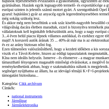
hajtások fejlesztésében évszázados a gyakorlatunk, úgyszintén az el
gyártásában. Hazánk egyik legnagyobb termelő- és exportálócége a g
európai szinten is jelentős számú motort gyárt. A szentgotthárdi Opel
gyarul: hajtáslánc) gyár az anyacég egyik legeredményesebben terme
még sokáig szükség lesz.
És akkor még nem beszéltünk a sok száz kisebb-nagyobb beszállító c
világválság dacára életben maradtak, ezzel is bizonyítva termékeik pi
vállalatoknak kell leginkább felkészülniük arra, hogy a nagy európai
3...4 éven belül piacra lépnek villamos autóikkal, és ezekhez egyre töb
majd! A korszerű autók árának 35 ... 40%-át már ma is az elektronikai
és ez az arány biztosan nőni fog.
Ezen túlmenően valószínűsíthető, hogy a kezdeti időkben a kis soroz
viszik el a Távol-Keletre, hiszen az eddigi tapasztalatok megmutatták
Kína nem ideális helyszín. Ismerve - és elismerve - a ma­gyar munka
támasztható lényegesen magasabb minőségi elvárásokat, a meglévő log
reménykedhetünk abban, hogy e szakmakultúra nálunk is megjelenik
segítséget nyújthatna az állam, ha az idevágó témájú K+F+I-projekte
támogatást biztosítana...
Kategória:
Cikk archívum
Címkék:
national instruments
Járműipar
Járműelektronika