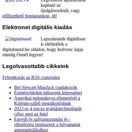
kapható az
újságárusoknál, vagy
előfizethető honlapunkon, itt!
Elektronet
digitális kiadás
Lapszámaink digitálisan
is elérhetőek a
digitalstand.hu oldalon, hogy kedvenc lapja
mindig Önnél legyen!
Legolvasottabb
cikkeink
Feliratkozás az RSS csatornára
Bel Stewart-MagJack csatlakozók
Érintésvédelmi műszerek képességei
Amerikai tudományos elismerését a
Kálmán-szűrő megalkotójának
2022-re 4 nm-es gyártástechnológiát
céloz meg az Intel
Egyedi és szériamozgatási és -
ellenőrzési rendszerek a folyamatok
automatizálásához