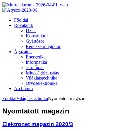
Főoldal
Rovataink
Üzlet
Konstruktőr
Gyártósor
Rendszerintegrátor
Ágazatok
Energetika
Informatika
Járműipar
Minőségbiztosítás
Világítástechnika
Orvoselektronika
Archívum
Főoldal
Világítástechnika
Nyomtatott magazin
Nyomtatott magazin
Elektronet magazin 2020/3