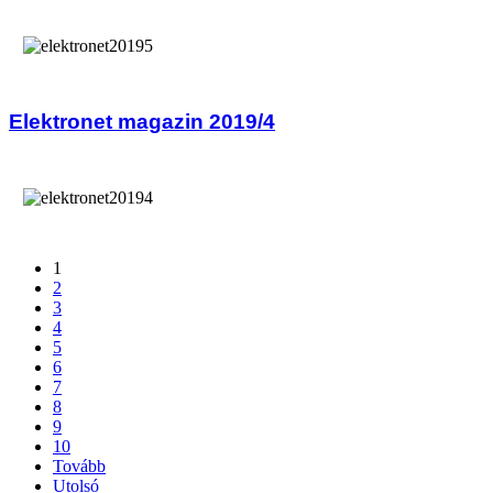
Elektronet magazin 2019/4
1
2
3
4
5
6
7
8
9
10
Tovább
Utolsó