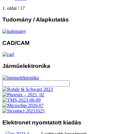
1. oldal / 17
Tudomány
/ Alapkutatás
CAD/CAM
Járműelektronika
Elektronet
nyomtatott kiadás
Legfrissebb lapszámunk