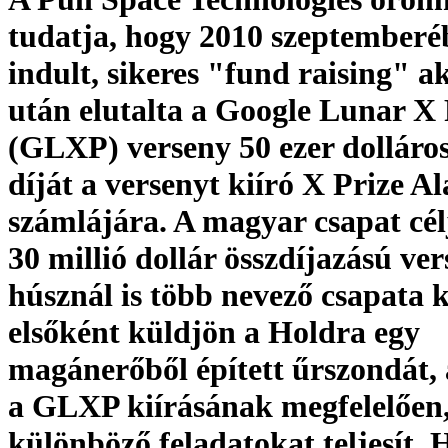
tudatja, hogy 2010 szeptemberé
indult, sikeres "fund raising" a
után elutalta a Google Lunar X 
(GLXP) verseny 50 ezer dolláros
díját a versenyt kiíró X Prize A
számlájára. A magyar csapat cél
30 millió dollár összdíjazású ve
húsznál is több nevező csapata 
elsőként küldjön a Holdra egy
magánerőből épített űrszondát, 
a GLXP kiírásának megfelelően
különböző feladatokat teljesít. 