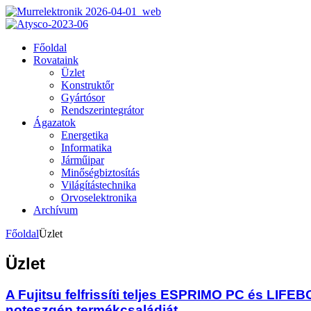
Főoldal
Rovataink
Üzlet
Konstruktőr
Gyártósor
Rendszerintegrátor
Ágazatok
Energetika
Informatika
Járműipar
Minőségbiztosítás
Világítástechnika
Orvoselektronika
Archívum
Főoldal
Üzlet
Üzlet
A Fujitsu felfrissíti teljes ESPRIMO PC és LIFE
noteszgép termékcsaládját