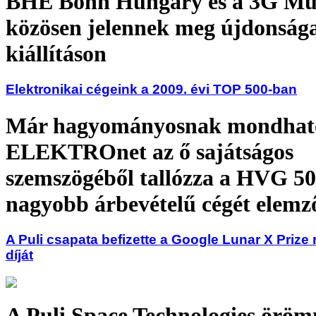
BHE Bonn Hungary és a 3G Mu
közösen jelennek meg újdonsága
kiállításon
Elektronikai cégeink a 2009. évi TOP 500-ban
Már hagyományosnak mondható
ELEKTROnet az ő sajátságos
szemszögéből tallózza a HVG 50
nagyobb árbevételű cégét elemz
A Puli csapata befizette a Google Lunar X Prize 
díját
A Puli Space Technologies örö