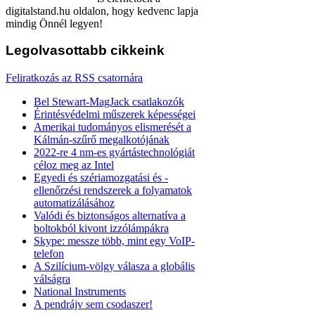
digitalstand.hu oldalon, hogy kedvenc lapja
mindig Önnél legyen!
Legolvasottabb
cikkeink
Feliratkozás az RSS csatornára
Bel Stewart-MagJack csatlakozók
Érintésvédelmi műszerek képességei
Amerikai tudományos elismerését a
Kálmán-szűrő megalkotójának
2022-re 4 nm-es gyártástechnológiát
céloz meg az Intel
Egyedi és szériamozgatási és -
ellenőrzési rendszerek a folyamatok
automatizálásához
Valódi és biztonságos alternatíva a
boltokból kivont izzólámpákra
Skype: messze több, mint egy VoIP-
telefon
A Szilícium-völgy válasza a globális
válságra
National Instruments
A pendrájv sem csodaszer!