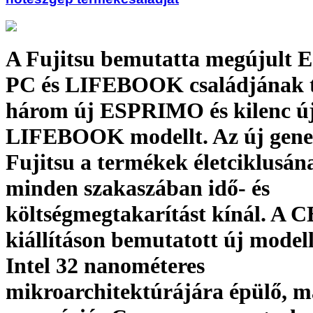
A Fujitsu bemutatta megújul
PC és LIFEBOOK családjának t
három új ESPRIMO és kilenc ú
LIFEBOOK modellt. Az új gener
Fujitsu a termékek életciklusán
minden szakaszában idő- és
költségmegtakarítást kínál. A 
kiállításon bemutatott új model
Intel 32 nanométeres
mikroarchitektúrájára épülő, m