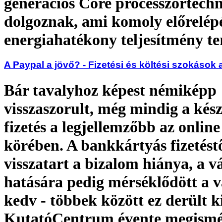
generációs Core processzortechn
dolgoznak, ami komoly előrelép
energiahatékony teljesítmény te
A Paypal a jövő? - Fizetési és költési szokások 
Bár tavalyhoz képest némiképp
visszaszorult, még mindig a kés
fizetés a legjellemzőbb az onlin
körében. A bankkártyás fizetést
visszatart a bizalom hiánya, a v
hatására pedig mérséklődött a v
kedv - többek között ez derült k
KutatóCentrum évente megismét