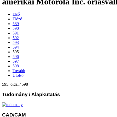
amerikai Motorola Inc. óriásváll
Első
Előző
589
590
591
592
593
594
595
596
597
598
Tovább
Utolsó
595. oldal / 598
Tudomány
/ Alapkutatás
CAD/CAM