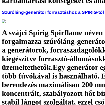
karbantartási költségeket és áll
Szúróláng-generátor forrasztáshoz a SPIRIG-től
A svájci Spirig Spirflame néven
forgalmazza szúróláng-generáto
a generátorok, forraszadagolók
kiegészítve forrasztó-állomások
üzemeltethetők.Egy generátor e
több fúvókával is használható. 
berendezés maximálisan 200 m
koncentrált, szabályozott hőt biz
stabil lángot szolgáltat, ezzel c