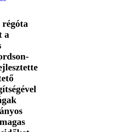
 régóta
t a
s
ordson-
jlesztette
tető
ítségével
ágak
mányos
 magas