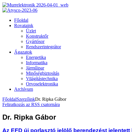
Főoldal
Rovataink
Üzlet
Konstruktőr
Gyártósor
Rendszerintegrátor
Ágazatok
Energetika
Informatika
Járműipar
Minőségbiztosítás
Világítástechnika
Orvoselektronika
Archívum
Főoldal
Szerzőink
Dr. Ripka Gábor
Feliratkozás az RSS csatornára
Dr. Ripka Gábor
Az EFD új porlasztó jelölő berendezést jelentett