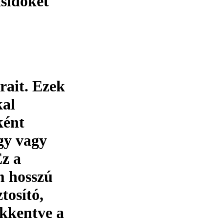
ásidőket
rait. Ezek
kal
ként
gy vagy
Ez a
m hosszú
tosító,
sökkentve a