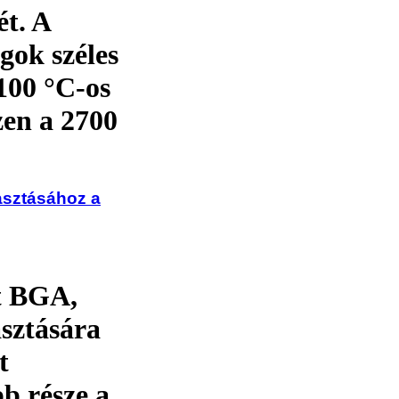
ét. A
gok széles
100 °C-os
zen a 2700
asztásához a
tt BGA,
sztására
t
b része a