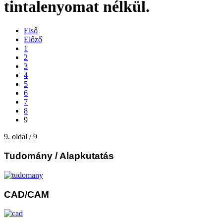
tintalenyomat nélkül.
Első
Előző
1
2
3
4
5
6
7
8
9
9. oldal / 9
Tudomány
/ Alapkutatás
CAD/CAM