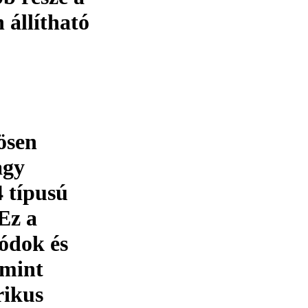
 állítható
ösen
agy
 típusú
 Ez a
ódok és
amint
rikus