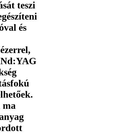
sát teszi
egészíteni
óval és
ézerrel,
z Nd:YAG
ükség
atásfokú
elhetőek.
 a ma
 anyag
ordott