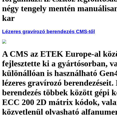
négy tengely mentén manuálisan
kar
Lézeres gravírozó berendezés CMS-től
A CMS az ETEK Europe-al köz
fejlesztette ki a gyártósorban, v
különállóan is használható Gen4
lézeres gravírozó berendezéseit.
berendezés többek között gépi k
ECC 200 2D mátrix kódok, val
közvetlenül olvasható alfanume