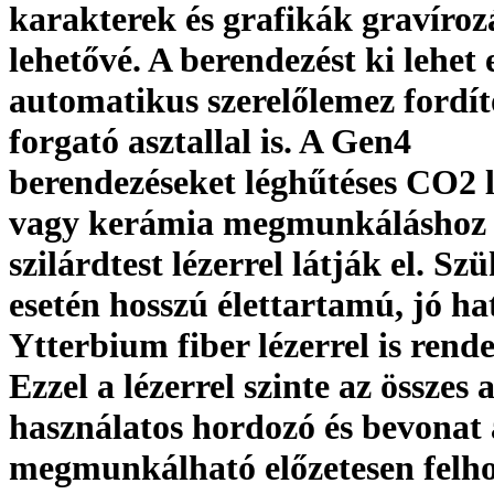
karakterek és grafikák gravírozá
lehetővé. A berendezést ki lehet 
automatikus szerelőlemez fordít
forgató asztallal is. A Gen4
berendezéseket léghűtéses CO2 l
vagy kerámia megmunkálásho
szilárdtest lézerrel látják el. Sz
esetén hosszú élettartamú, jó h
Ytterbium fiber lézerrel is rend
Ezzel a lézerrel szinte az összes
használatos hordozó és bevonat
megmunkálható előzetesen felh