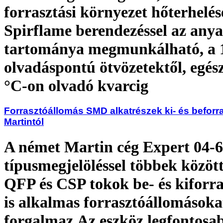
forrasztási környezet hőterhelés
Spirflame berendezéssel az anya
tartománya megmunkálható, a 
olvadáspontú ötvözetektől, egés
°C-on olvadó kvarcig
Forrasztóállomás SMD alkatrészek ki- és beforr
Martintól
A német Martin cég Expert 04-6
típusmegjelöléssel többek közö
QFP és CSP tokok be- és kiforra
is alkalmas forrasztóállomásoka
forgalmaz.Az eszköz legfontosab