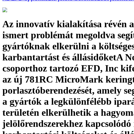
Az innovatív kialakítása révén a
ismert problémát megoldva segí
gyártóknak elkerülni a költsége
karbantartást és állásidőketA N
csoporthoz tartozó EFD, Inc kife
az új 781RC MicroMark kering
porlasztóberendezését, amely seg
a gyártók a legkülönfélébb ipar
területén elkerülhetik a hagyo
jelölőrendszerekhez kapcsolódó