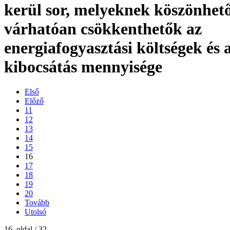
kerül sor, melyeknek köszönhet
várhatóan csökkenthetők az
energiafogyasztási költségek és
kibocsátás mennyisége
Első
Előző
11
12
13
14
15
16
17
18
19
20
Tovább
Utolsó
16. oldal / 32