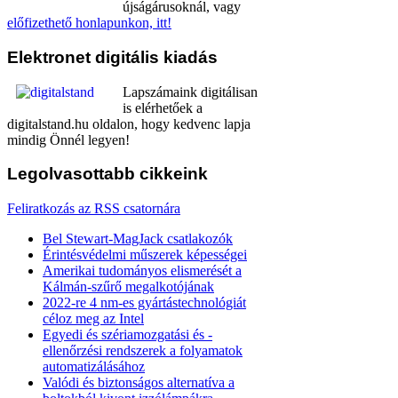
újságárusoknál, vagy
előfizethető honlapunkon, itt!
Elektronet
digitális kiadás
Lapszámaink digitálisan
is elérhetőek a
digitalstand.hu oldalon, hogy kedvenc lapja
mindig Önnél legyen!
Legolvasottabb
cikkeink
Feliratkozás az RSS csatornára
Bel Stewart-MagJack csatlakozók
Érintésvédelmi műszerek képességei
Amerikai tudományos elismerését a
Kálmán-szűrő megalkotójának
2022-re 4 nm-es gyártástechnológiát
céloz meg az Intel
Egyedi és szériamozgatási és -
ellenőrzési rendszerek a folyamatok
automatizálásához
Valódi és biztonságos alternatíva a