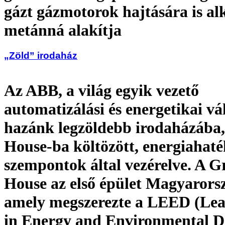
gázt gázmotorok hajtására is a
metánná alakítja
„Zöld” irodaház
Az ABB, a világ egyik vezető
automatizálási és energetikai vá
hazánk legzöldebb irodaházába,
House-ba költözött, energiahat
szempontok által vezérelve. A G
House az első épület Magyarors
amely megszerezte a LEED (Lea
in Energy and Environmental D