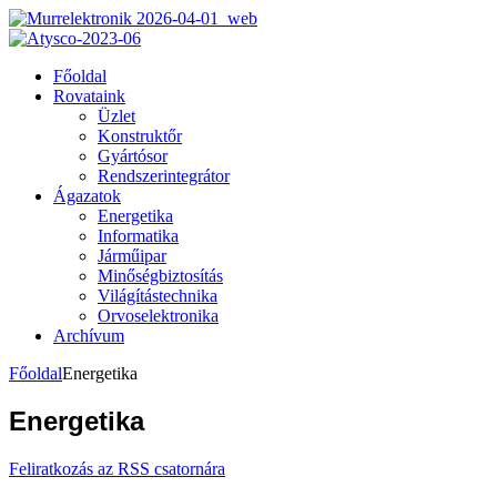
Főoldal
Rovataink
Üzlet
Konstruktőr
Gyártósor
Rendszerintegrátor
Ágazatok
Energetika
Informatika
Járműipar
Minőségbiztosítás
Világítástechnika
Orvoselektronika
Archívum
Főoldal
Energetika
Energetika
Feliratkozás az RSS csatornára