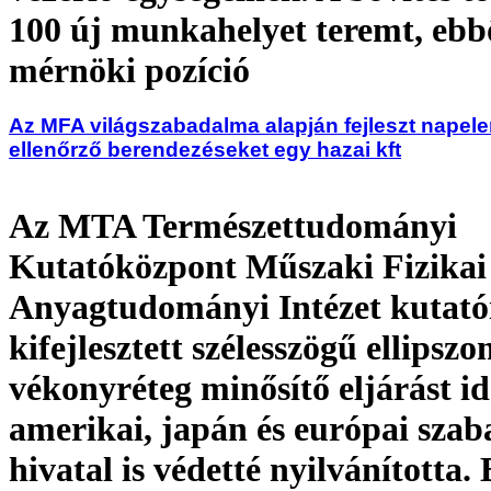
100 új munkahelyet teremt, ebb
mérnöki pozíció
Az MFA világszabadalma alapján fejleszt napel
ellenőrző berendezéseket egy hazai kft
Az MTA Természettudományi
Kutatóközpont Műszaki Fizikai
Anyagtudományi Intézet kutatói
kifejlesztett szélesszögű ellipsz
vékonyréteg minősítő eljárást i
amerikai, japán és európai sza
hivatal is védetté nyilvánította.