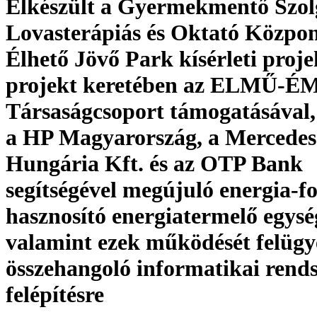
Elkészült a Gyermekmentő Szol
Lovasterápiás és Oktató Közpo
Élhető Jövő Park kísérleti proje
projekt keretében az ELMŰ-
Társaságcsoport támogatásával,
a HP Magyarország, a Mercede
Hungária Kft. és az OTP Bank
segítségével megújuló energia-f
hasznosító energiatermelő egysé
valamint ezek működését felügy
összehangoló informatikai rends
felépítésre