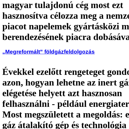
magyar tulajdonú cég most ezt
hasznosítva célozza meg a nemz
piacot napelemek gyártásközi m
berendezésének piacra dobásáva
„Megreformált” földgázfeldolgozás
Évekkel ezelőtt rengeteget gon
azon, hogyan lehetne az inert gá
elégetése helyett azt hasznosan
felhasználni - például energiate
Most megszületett a megoldás: e
gáz átalakító gép és technológia 