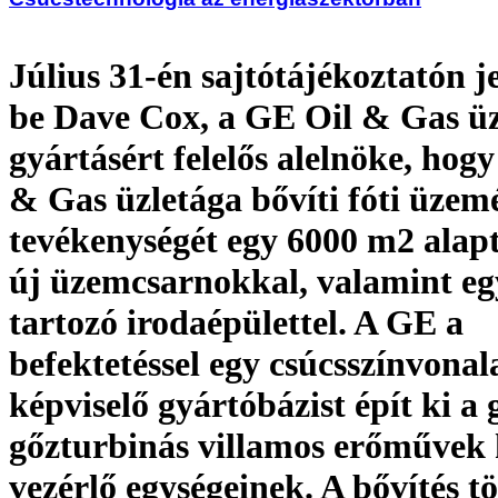
Július 31-én sajtótájékoztatón je
be Dave Cox, a GE Oil & Gas üz
gyártásért felelős alelnöke, hog
& Gas üzletága bővíti fóti üze
tevékenységét egy 6000 m2 alap
új üzemcsarnokkal, valamint eg
tartozó irodaépülettel. A GE a
befektetéssel egy csúcsszínvonal
képviselő gyártóbázist épít ki a 
gőzturbinás villamos erőművek 
vezérlő egységeinek. A bővítés t