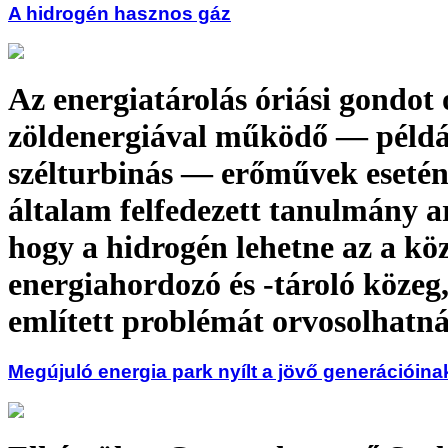
A hidrogén hasznos gáz
Az energiatárolás óriási gondot 
zöldenergiával működő — példá
szélturbinás — erőművek esetén
általam felfedezett tanulmány ar
hogy a hidrogén lehetne az a köz
energiahordozó és -tároló közeg
említett problémát orvosolhatn
Megújuló energia park nyílt a jövő generációina