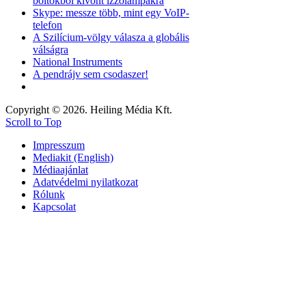
boltokból kivont izzólámpákra
Skype: messze több, mint egy VoIP-
telefon
A Szilícium-völgy válasza a globális
válságra
National Instruments
A pendrájv sem csodaszer!
Copyright © 2026. Heiling Média Kft.
Scroll to Top
Impresszum
Mediakit (English)
Médiaajánlat
Adatvédelmi nyilatkozat
Rólunk
Kapcsolat