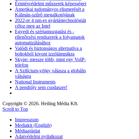
Érintésvédelmi műszerek képességei
Amerikai tudományos elismerését a
Kálmán-szűrő megalkotójának
2022-re 4 nm-es gyártástechnológiát
céloz meg az Intel
Egyedi és szériamozgatási és -
ellenőrzési rendszerek a folyamatok
automatizálásához
Valódi és biztonságos alternatíva a
boltokból kivont izzólámpákra
Skype: messze több, mint egy VoIP-
telefon
A Szilícium-völgy válasza a globális
válságra
National Instruments
A pendrájv sem csodaszer!
Copyright © 2026. Heiling Média Kft.
Scroll to Top
Impresszum
Mediakit (English)
Médiaajánlat
Adatvédelmi nyilatkozat