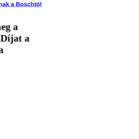
ónak a Boschtól
eg a
Díjat a
a