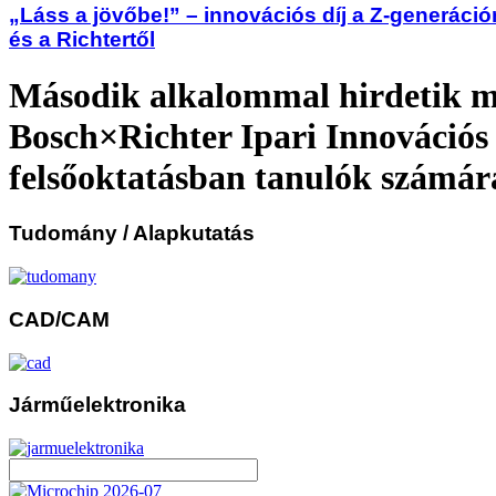
„Láss a jövőbe!” – innovációs díj a Z-generáci
és a Richtertől
Második alkalommal hirdetik m
Bosch×Richter Ipari Innovációs 
felsőoktatásban tanulók számár
Tudomány
/ Alapkutatás
CAD/CAM
Járműelektronika