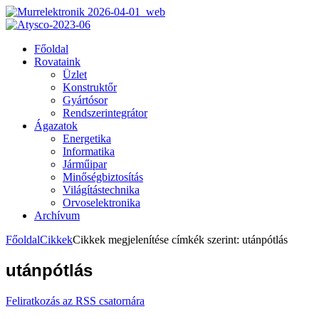
Főoldal
Rovataink
Üzlet
Konstruktőr
Gyártósor
Rendszerintegrátor
Ágazatok
Energetika
Informatika
Járműipar
Minőségbiztosítás
Világítástechnika
Orvoselektronika
Archívum
Főoldal
Cikkek
Cikkek megjelenítése címkék szerint: utánpótlás
utánpótlás
Feliratkozás az RSS csatornára