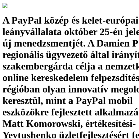
A PayPal közép és kelet-európai
leányvállalata október 25-én jel
új menedzsmentjét. A Damien Pe
regionális ügyvezető által irányí
szakembergárda célja a nemzet
online kereskedelem felpezsdítés
régióban olyan innovatív mego
keresztül, mint a PayPal mobil
eszközökre fejlesztett alkalmazá
Matt Komorowski, értékesítési-
Yevtushenko üzletfejlesztésért fe