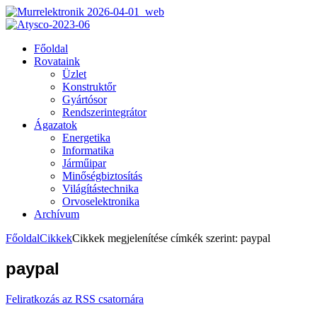
Főoldal
Rovataink
Üzlet
Konstruktőr
Gyártósor
Rendszerintegrátor
Ágazatok
Energetika
Informatika
Járműipar
Minőségbiztosítás
Világítástechnika
Orvoselektronika
Archívum
Főoldal
Cikkek
Cikkek megjelenítése címkék szerint: paypal
paypal
Feliratkozás az RSS csatornára