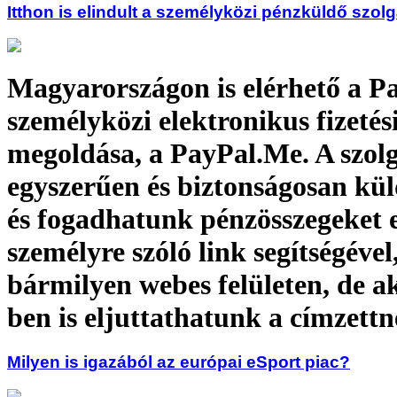
Itthon is elindult a személyközi pénzküldő szolg
Magyarországon is elérhető a P
személyközi elektronikus fizetés
megoldása, a PayPal.Me. A szolg
egyszerűen és biztonságosan kü
és fogadhatunk pénzösszegeket 
személyre szóló link segítségével
bármilyen webes felületen, de a
ben is eljuttathatunk a címzett
Milyen is igazából az európai eSport piac?