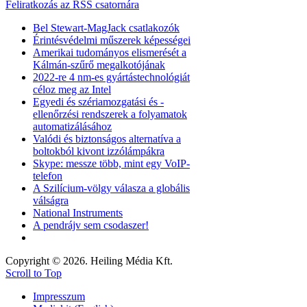
Feliratkozás az RSS csatornára
Bel Stewart-MagJack csatlakozók
Érintésvédelmi műszerek képességei
Amerikai tudományos elismerését a
Kálmán-szűrő megalkotójának
2022-re 4 nm-es gyártástechnológiát
céloz meg az Intel
Egyedi és szériamozgatási és -
ellenőrzési rendszerek a folyamatok
automatizálásához
Valódi és biztonságos alternatíva a
boltokból kivont izzólámpákra
Skype: messze több, mint egy VoIP-
telefon
A Szilícium-völgy válasza a globális
válságra
National Instruments
A pendrájv sem csodaszer!
Copyright © 2026. Heiling Média Kft.
Scroll to Top
Impresszum