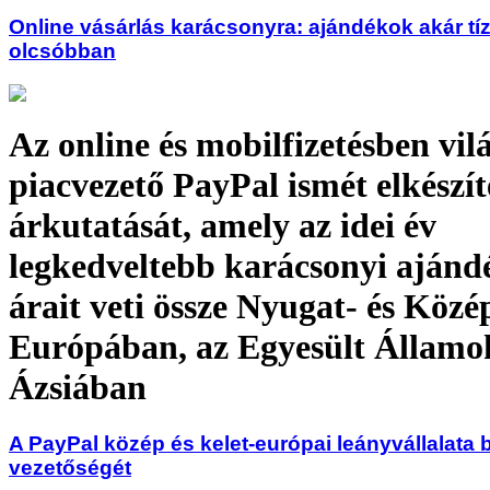
Online vásárlás karácsonyra: ajándékok akár tí
olcsóbban
Az online és mobilfizetésben vil
piacvezető PayPal ismét elkészít
árkutatását, amely az idei év
legkedveltebb karácsonyi ajánd
árait veti össze Nyugat- és Közé
Európában, az Egyesült Államo
Ázsiában
A PayPal közép és kelet-európai leányvállalata b
vezetőségét