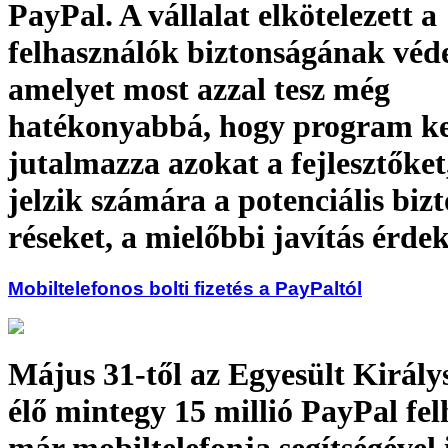
PayPal. A vállalat elkötelezett a
felhasználók biztonságának véd
amelyet most azzal tesz még
hatékonyabbá, hogy program k
jutalmazza azokat a fejlesztőket
jelzik számára a potenciális biz
réseket, a mielőbbi javítás érde
Mobiltelefonos bolti fizetés a PayPaltól
Május 31-től az Egyesült Királ
élő mintegy 15 millió PayPal fe
már mobiltelefonja segítségével i