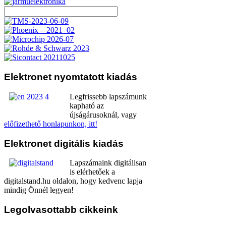
Elektronet
nyomtatott kiadás
Legfrissebb lapszámunk
kapható az
újságárusoknál, vagy
előfizethető honlapunkon, itt!
Elektronet
digitális kiadás
Lapszámaink digitálisan
is elérhetőek a
digitalstand.hu oldalon, hogy kedvenc lapja
mindig Önnél legyen!
Legolvasottabb
cikkeink