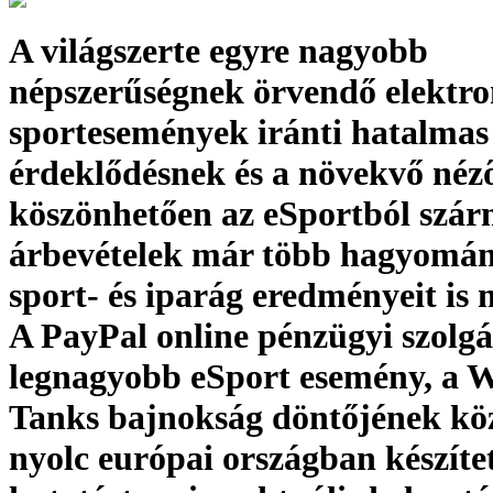
A világszerte egyre nagyobb
népszerűségnek örvendő elektro
sportesemények iránti hatalmas
érdeklődésnek és a növekvő né
köszönhetően az eSportból szá
árbevételek már több hagyomá
sport- és iparág eredményeit is 
A PayPal online pénzügyi szolgá
legnagyobb eSport esemény, a W
Tanks bajnokság döntőjének köz
nyolc európai országban készíte