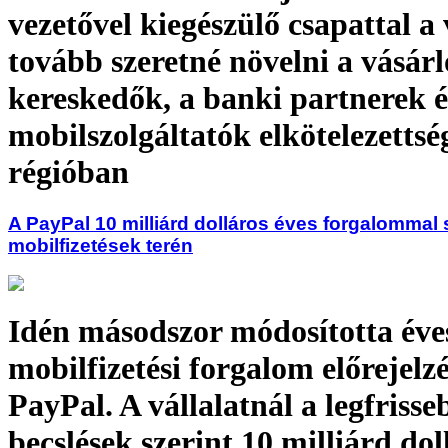
vezetővel kiegészülő csapattal a 
tovább szeretné növelni a vásárl
kereskedők, a banki partnerek é
mobilszolgáltatók elkötelezettsé
régióban
A PayPal 10 milliárd dolláros éves forgalommal
mobilfizetések terén
Idén másodszor módosította éve
mobilfizetési forgalom előrejelzé
PayPal. A vállalatnál a legfrisse
becslések szerint 10 milliárd dol