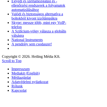
Egyedi és szériamozgatási és -
ellenőrzési rendszerek a folyamatok
automatizálásához
Valódi és biztonságos alternatíva a
boltokból kivont izzólámpákra
Skype: messze több, mint egy VoIP-
telefon
A Szilícium-völgy válasza a globális
válságra
National Instruments
A pendrájv sem csodaszer!
Copyright © 2026. Heiling Média Kft.
Scroll to Top
Impresszum
Mediakit (English)
Médiaajánlat
Adatvédelmi nyilatkozat
Rólunk
Kapcsolat