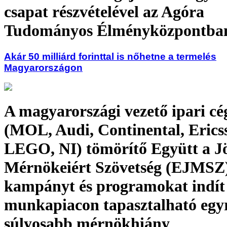
csapat részvételével az Agóra
Tudományos Élményközpontba
Akár 50 milliárd forinttal is nőhetne a termelés
Magyarországon
A magyarországi vezető ipari cé
(MOL, Audi, Continental, Erics
LEGO, NI) tömörítő Együtt a J
Mérnökeiért Szövetség (EJMSZ)
kampányt és programokat indít
munkapiacon tapasztalható egy
súlyosabb mérnökhiány