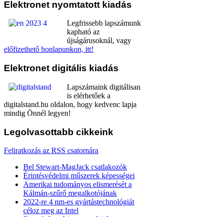
Elektronet
nyomtatott kiadás
Legfrissebb lapszámunk
kapható az
újságárusoknál, vagy
előfizethető honlapunkon, itt!
Elektronet
digitális kiadás
Lapszámaink digitálisan
is elérhetőek a
digitalstand.hu oldalon, hogy kedvenc lapja
mindig Önnél legyen!
Legolvasottabb
cikkeink
Feliratkozás az RSS csatornára
Bel Stewart-MagJack csatlakozók
Érintésvédelmi műszerek képességei
Amerikai tudományos elismerését a
Kálmán-szűrő megalkotójának
2022-re 4 nm-es gyártástechnológiát
céloz meg az Intel