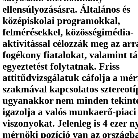
ellensúlyozásásra. Általános és
középiskolai programokkal,
felmérésekkel, közösségimédia-
aktivitással célozzák meg az arr
fogékony fiatalokat, valamint t
egyeztetést folytatnak. Friss
attitűdvizsgálatuk cáfolja a mé
szakmával kapcsolatos sztereotí
ugyanakkor nem minden tekint
igazolja a valós munkaerő-piaci
viszonyokat. Jelenleg is 4 ezer ny
mérnöki pozíció van az országb