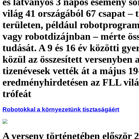
és látványos 3 napos esemény so
világ 41 országából 67 csapat – 
területen, például robotprogra
vagy robotdizájnban – mérte ös
tudását. A 9 és 16 év közötti gy
közül az összesített versenyben 
tizenévesek vették át a május 19
eredményhirdetésen az FLL vil
trófeát
Robotokkal a környezetünk tisztaságáért
A verseny történetében először 