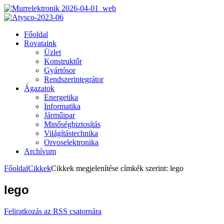
Főoldal
Rovataink
Üzlet
Konstruktőr
Gyártósor
Rendszerintegrátor
Ágazatok
Energetika
Informatika
Járműipar
Minőségbiztosítás
Világítástechnika
Orvoselektronika
Archívum
Főoldal
Cikkek
Cikkek megjelenítése címkék szerint: lego
lego
Feliratkozás az RSS csatornára