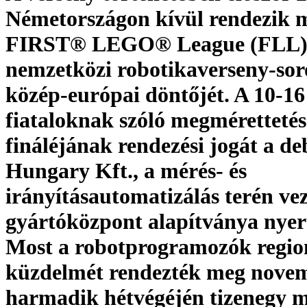
Németországon kívül rendezik 
FIRST® LEGO® League (FLL
nemzetközi robotikaverseny-sor
közép-európai döntőjét. A 10-16
fiataloknak szóló megmérettetés
fináléjának rendezési jogát a de
Hungary Kft., a mérés- és
irányításautomatizálás terén ve
gyártóközpont alapítványa nyert
Most a robotprogramozók regio
küzdelmét rendezték meg nove
harmadik hétvégéjén tizenegy 