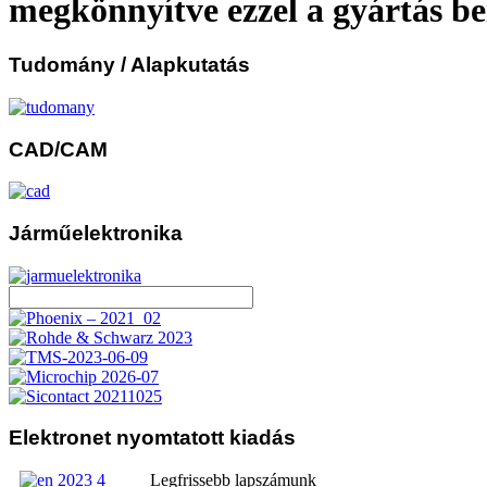
megkönnyítve ezzel a gyártás be
Tudomány
/ Alapkutatás
CAD/CAM
Járműelektronika
Elektronet
nyomtatott kiadás
Legfrissebb lapszámunk