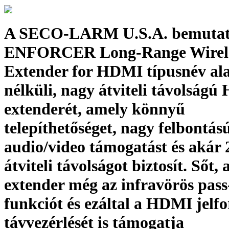
A SECO-LARM U.S.A. bemutat
ENFORCER Long-Range Wirel
Extender for HDMI típusnév ala
nélküli, nagy átviteli távolság
extenderét, amely könnyű
telepíthetőséget, nagy felbontás
audio/video támogatást és akár 
átviteli távolságot biztosít. Sőt, 
extender még az infravörös pas
funkciót és ezáltal a HDMI jelfo
távvezérlését is támogatja