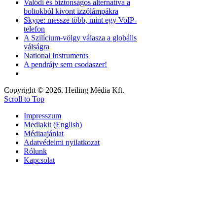
Valódi és biztonságos alternatíva a
boltokból kivont izzólámpákra
Skype: messze több, mint egy VoIP-
telefon
A Szilícium-völgy válasza a globális
válságra
National Instruments
A pendrájv sem csodaszer!
Copyright © 2026. Heiling Média Kft.
Scroll to Top
Impresszum
Mediakit (English)
Médiaajánlat
Adatvédelmi nyilatkozat
Rólunk
Kapcsolat