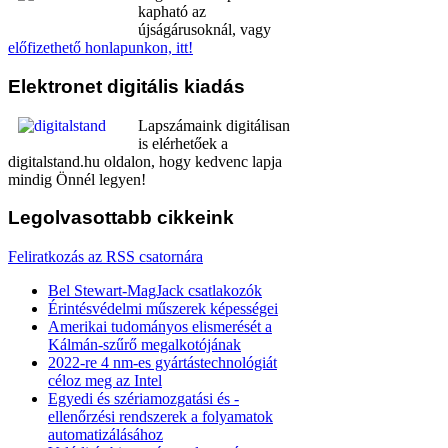
kapható az
újságárusoknál, vagy
előfizethető honlapunkon, itt!
Elektronet
digitális kiadás
Lapszámaink digitálisan
is elérhetőek a
digitalstand.hu oldalon, hogy kedvenc lapja
mindig Önnél legyen!
Legolvasottabb
cikkeink
Feliratkozás az RSS csatornára
Bel Stewart-MagJack csatlakozók
Érintésvédelmi műszerek képességei
Amerikai tudományos elismerését a
Kálmán-szűrő megalkotójának
2022-re 4 nm-es gyártástechnológiát
céloz meg az Intel
Egyedi és szériamozgatási és -
ellenőrzési rendszerek a folyamatok
automatizálásához