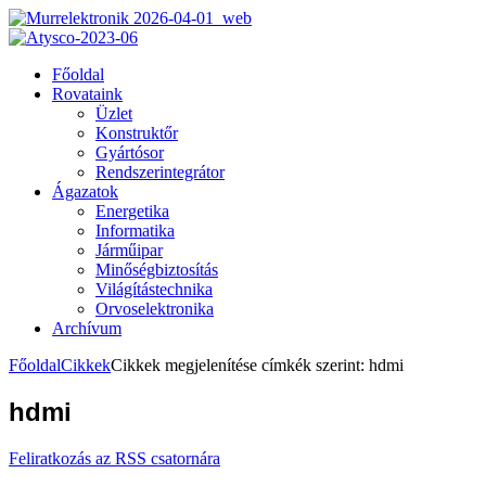
Főoldal
Rovataink
Üzlet
Konstruktőr
Gyártósor
Rendszerintegrátor
Ágazatok
Energetika
Informatika
Járműipar
Minőségbiztosítás
Világítástechnika
Orvoselektronika
Archívum
Főoldal
Cikkek
Cikkek megjelenítése címkék szerint: hdmi
hdmi
Feliratkozás az RSS csatornára