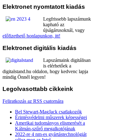
Elektronet
nyomtatott kiadás
Legfrissebb lapszámunk
kapható az
újságárusoknál, vagy
előfizethető honlapunkon, itt!
Elektronet
digitális kiadás
Lapszámaink digitálisan
is elérhetőek a
digitalstand.hu oldalon, hogy kedvenc lapja
mindig Önnél legyen!
Legolvasottabb
cikkeink
Feliratkozás az RSS csatornára
Bel Stewart-MagJack csatlakozók
Érintésvédelmi műszerek képességei
Amerikai tudományos elismerését a
Kálmán-szűrő megalkotójának
2022-re 4 nm-es gyártástechnológiát
céloz meg az Intel