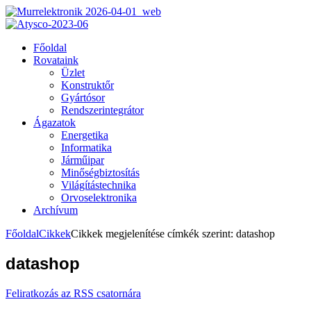
Főoldal
Rovataink
Üzlet
Konstruktőr
Gyártósor
Rendszerintegrátor
Ágazatok
Energetika
Informatika
Járműipar
Minőségbiztosítás
Világítástechnika
Orvoselektronika
Archívum
Főoldal
Cikkek
Cikkek megjelenítése címkék szerint: datashop
datashop
Feliratkozás az RSS csatornára