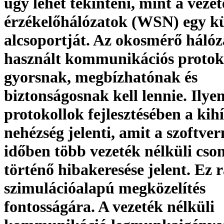
úgy lehet tekinteni, mint a vezet
érzékelőhálózatok (WSN) egy kü
alcsoportját. Az okosmérő háló
használt kommunikációs protok
gyorsnak, megbízhatónak és
biztonságosnak kell lennie. Ilye
protokollok fejlesztésében a kihí
nehézség jelenti, amit a szoftve
időben több vezeték nélküli cs
történő hibakeresése jelent. Ez r
szimulációalapú megközelítés
fontosságára. A vezeték nélküli