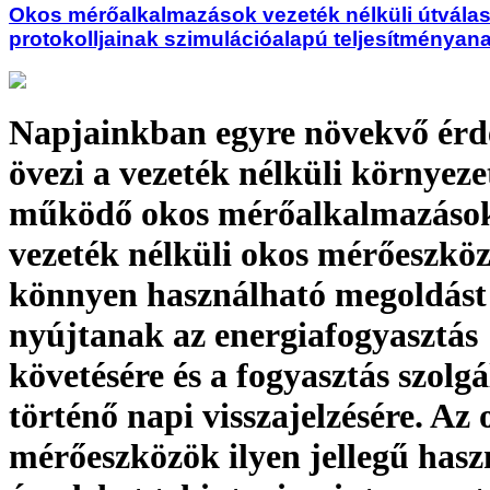
Okos mérőalkalmazások vezeték nélküli útválas
protokolljainak szimulációalapú teljesítményana
Napjainkban egyre növekvő érd
övezi a vezeték nélküli környez
működő okos mérőalkalmazások
vezeték nélküli okos mérőeszkö
könnyen használható megoldást
nyújtanak az energiafogyasztás
követésére és a fogyasztás szolgá
történő napi visszajelzésére. Az 
mérőeszközök ilyen jellegű hasz