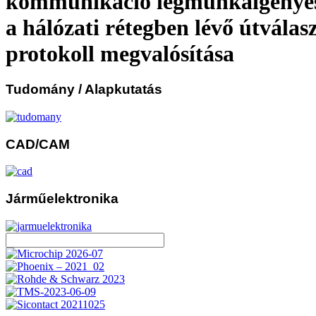
kommunikáció legmunkaigényes
a hálózati rétegben lévő útválas
protokoll megvalósítása
Tudomány
/ Alapkutatás
CAD/CAM
Járműelektronika