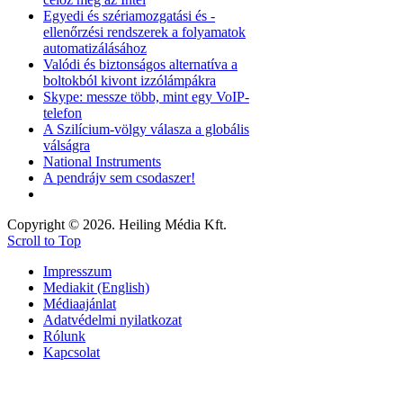
Egyedi és szériamozgatási és -
ellenőrzési rendszerek a folyamatok
automatizálásához
Valódi és biztonságos alternatíva a
boltokból kivont izzólámpákra
Skype: messze több, mint egy VoIP-
telefon
A Szilícium-völgy válasza a globális
válságra
National Instruments
A pendrájv sem csodaszer!
Copyright © 2026. Heiling Média Kft.
Scroll to Top
Impresszum
Mediakit (English)
Médiaajánlat
Adatvédelmi nyilatkozat
Rólunk
Kapcsolat