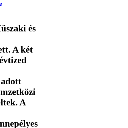
e
űszaki és
tt. A két
évtized
 adott
emzetközi
ltek. A
nnepélyes