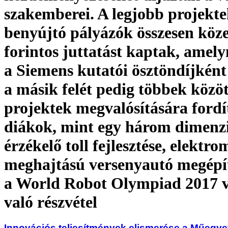
szakemberei. A legjobb projekte
benyújtó pályázók összesen közel
forintos juttatást kaptak, amely
a Siemens kutatói ösztöndíjként
a másik felét pedig többek közöt
projektek megvalósítására fordí
diákok, mint egy három dimenz
érzékelő toll fejlesztése, elektro
meghajtású versenyautó megépí
a World Robot Olympiad 2017 
való részvétel
Innovációs teljesítmények elismerése a Műegy