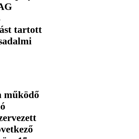
 AG
s
ást tartott
rsadalmi
n működő
ló
ervezett
övetkező