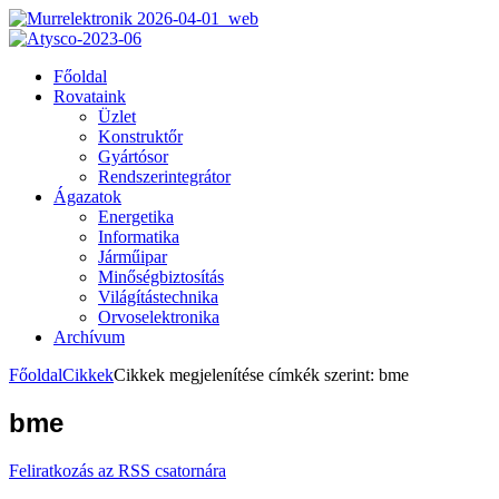
Főoldal
Rovataink
Üzlet
Konstruktőr
Gyártósor
Rendszerintegrátor
Ágazatok
Energetika
Informatika
Járműipar
Minőségbiztosítás
Világítástechnika
Orvoselektronika
Archívum
Főoldal
Cikkek
Cikkek megjelenítése címkék szerint: bme
bme
Feliratkozás az RSS csatornára