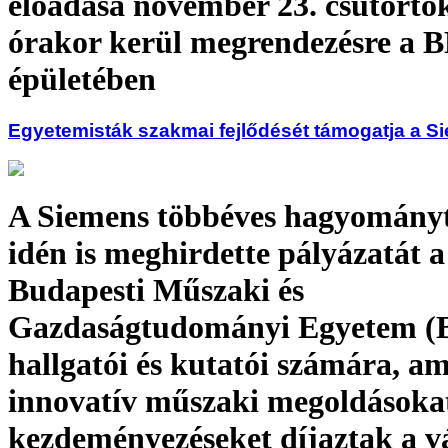
előadása november 23. csütörtö
órakor kerül megrendezésre a
épületében
Egyetemisták szakmai fejlődését támogatja a S
A Siemens többéves hagyományt
idén is meghirdette pályázatát a
Budapesti Műszaki és
Gazdaságtudományi Egyetem 
hallgatói és kutatói számára, a
innovatív műszaki megoldásokat
kezdeményezéseket díjaztak a vá