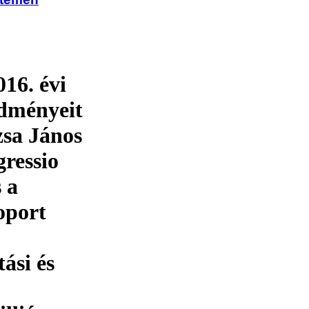
16. évi
edményeit
zsa János
gressio
 a
oport
ási és