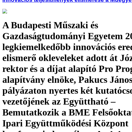
A Budapesti Műszaki és
Gazdaságtudományi Egyetem 20
legkiemelkedőbb innovációs er
elismerő okleveleket adott át Jó
rektor és a díjat alapító Pro Pro
alapítvány elnöke, Pakucs János
pályázaton nyertes két kutatócs
vezetőjének az Együttható –
Bemutatkozik a BME Felsőoktat
Ipari Együttműködési Központ