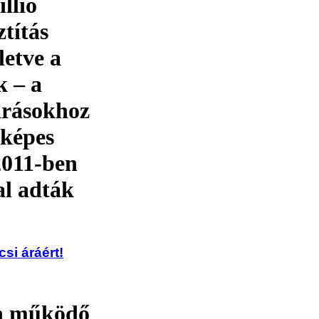
llió
ztítás
letve a
k – a
járásokhoz
 képes
 2011-ben
al adták
si áráért!
n működő