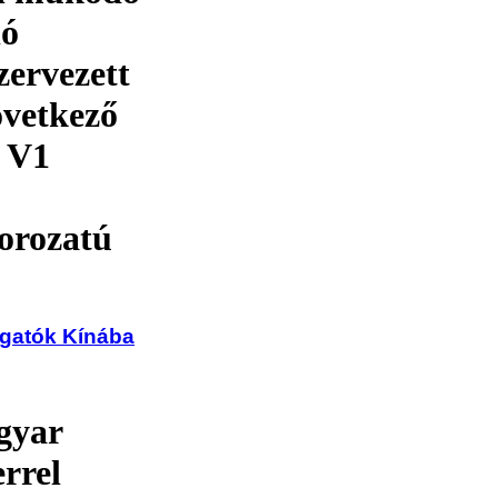
ló
ervezett
övetkező
E V1
orozatú
lgatók Kínába
gyar
errel