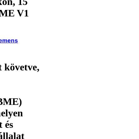
kön, 15
 BME V1
iemens
 követve,
(BME)
melyen
 és
llalat