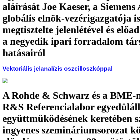
aláírását Joe Kaeser, a Siemens
globális elnök-vezérigazgatója i
megtisztelte jelenlétével és előad
a negyedik ipari forradalom tá
hatásairól
Vektoriális jelanalízis oszcilloszkóppal
A Rohde & Schwarz és a BME-
R&S Referencialabor egyedülál
együttműködésének keretében sz
ingyenes szemináriumsorozat k