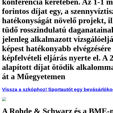
konferencia keretében. Az 1-1 mi
forintos díjat egy, a szennyvíztis
hatékonyságát növelő projekt, il
tüdő rosszindulatú daganataina
jelenleg alkalmazott vizsgálóel
képest hatékonyabb elvégzésére
képfelvételi eljárás nyerte el. A
alapított díjat ötödik alkalomm
át a Műegyetemen
Vissza a szkóphoz! Sportautót egy bevásárlókoc
A Rohde & Schwarz és a BME-