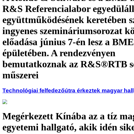
R&S Referencialabor egyedülál
együttműködésének keretében sz
ingyenes szemináriumsorozat k
előadása június 7-én lesz a BM
épületében. A rendezvényen
bemutatkoznak az R&S®RTB s
műszerei
Technológiai felfedezőútra érkeztek magyar hal
Megérkezett Kínába az a tíz ma
egyetemi hallgató, akik idén sik