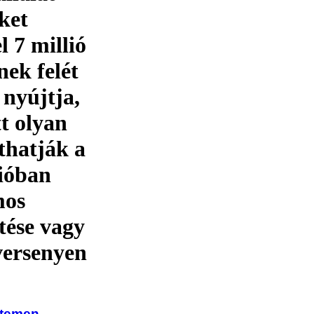
ket
 7 millió
nek felét
 nyújtja,
t olyan
thatják a
ióban
mos
tése vagy
versenyen
etemen