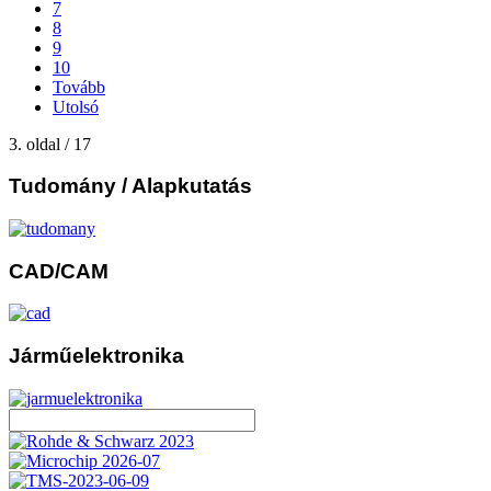
7
8
9
10
Tovább
Utolsó
3. oldal / 17
Tudomány
/ Alapkutatás
CAD/CAM
Járműelektronika