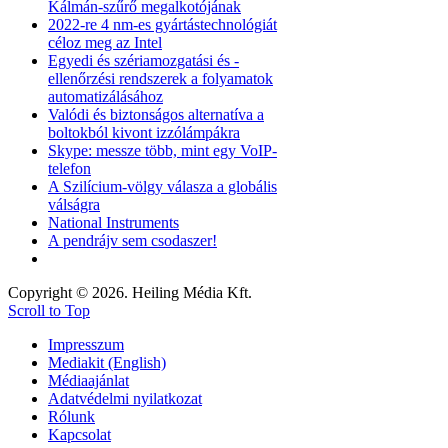
Kálmán-szűrő megalkotójának
2022-re 4 nm-es gyártástechnológiát
céloz meg az Intel
Egyedi és szériamozgatási és -
ellenőrzési rendszerek a folyamatok
automatizálásához
Valódi és biztonságos alternatíva a
boltokból kivont izzólámpákra
Skype: messze több, mint egy VoIP-
telefon
A Szilícium-völgy válasza a globális
válságra
National Instruments
A pendrájv sem csodaszer!
Copyright © 2026. Heiling Média Kft.
Scroll to Top
Impresszum
Mediakit (English)
Médiaajánlat
Adatvédelmi nyilatkozat
Rólunk
Kapcsolat