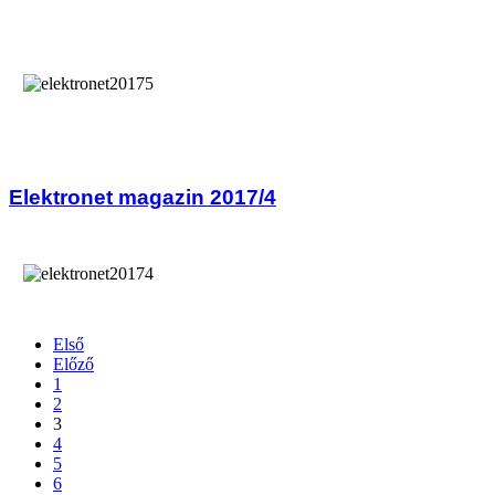
Elektronet magazin 2017/4
Első
Előző
1
2
3
4
5
6