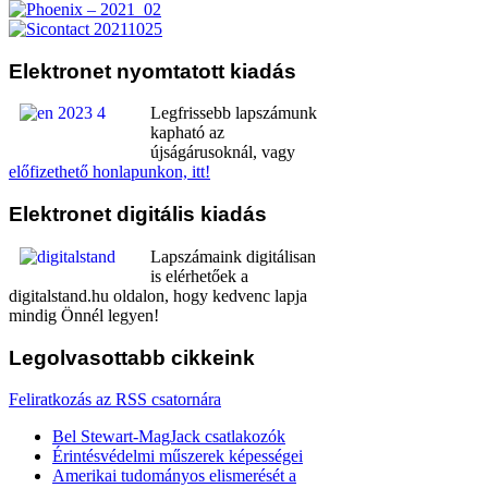
Elektronet
nyomtatott kiadás
Legfrissebb lapszámunk
kapható az
újságárusoknál, vagy
előfizethető honlapunkon, itt!
Elektronet
digitális kiadás
Lapszámaink digitálisan
is elérhetőek a
digitalstand.hu oldalon, hogy kedvenc lapja
mindig Önnél legyen!
Legolvasottabb
cikkeink
Feliratkozás az RSS csatornára
Bel Stewart-MagJack csatlakozók
Érintésvédelmi műszerek képességei
Amerikai tudományos elismerését a