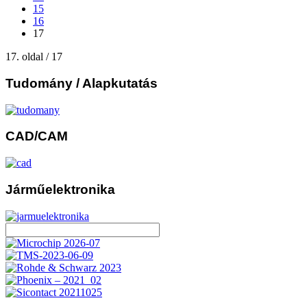
15
16
17
17. oldal / 17
Tudomány
/ Alapkutatás
CAD/CAM
Járműelektronika