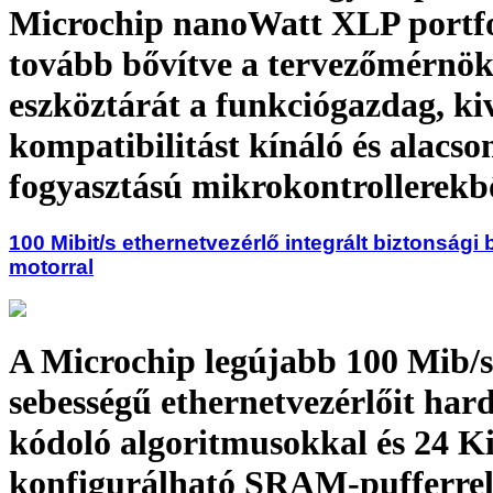
Microchip nanoWatt XLP portfo
tovább bővítve a tervezőmérnö
eszköztárát a funkciógazdag, ki
kompatibilitást kínáló és alacso
fogyasztású mikrokontrollerekb
100 Mibit/s ethernetvezérlő integrált biztonsági 
motorral
A Microchip legújabb 100 Mib/s
sebességű ethernetvezérlőit har
kódoló algoritmusokkal és 24 K
konfigurálható SRAM-pufferrel 