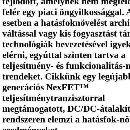
fejlődött, amelynek nem megfele
felér egy piaci öngyilkossággal. 
esetben a hatásfoknövelést arch
váltással vagy kis fogyasztást t
technológiák bevezetésével igye
elérni, egyúttal szinten tartva a
teljesítmény- és funkcionalitás-n
trendeket. Cikkünk egy legújab
generációs NexFET™
teljesítménytranzisztorral
megtámogatott, DC/DC-átalakít
rendszeren elemzi a hatásfok-nö
eredményeket