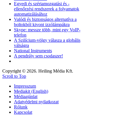
Egyedi és szériamozgatási és -
ellenőrzési rendszerek a folyamatok
automatizálásához
Valódi és biztonságos alternatíva a
boltokból kivont izzólámpákra
Skype: messze több, mint egy VoIP-
telefon
A Szilícium-völgy válasza a globális
válságra
National Instruments
A pendrájv sem csodaszer!
Copyright © 2026. Heiling Média Kft.
Scroll to Top
Impresszum
Mediakit (English)
Médiaajánlat
Adatvédelmi nyilatkozat
Rólunk
Kapcsolat