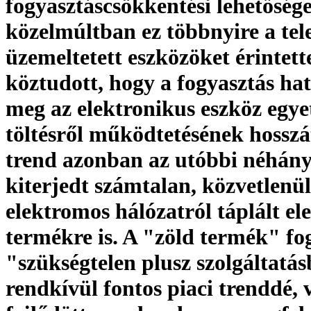
fogyasztáscsökkentési lehetősége
közelmúltban ez többnyire a tel
üzemeltetett eszközöket érintett
köztudott, hogy a fogyasztás ha
meg az elektronikus eszköz egye
töltésről működtetésének hosszá
trend azonban az utóbbi néhán
kiterjedt számtalan, közvetlenül
elektromos hálózatról táplált el
termékre is. A "zöld termék" f
"szükségtelen plusz szolgáltatás
rendkívül fontos piaci trenddé,