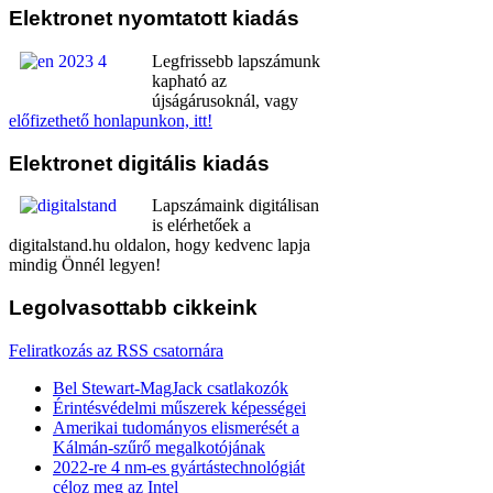
Elektronet
nyomtatott kiadás
Legfrissebb lapszámunk
kapható az
újságárusoknál, vagy
előfizethető honlapunkon, itt!
Elektronet
digitális kiadás
Lapszámaink digitálisan
is elérhetőek a
digitalstand.hu oldalon, hogy kedvenc lapja
mindig Önnél legyen!
Legolvasottabb
cikkeink
Feliratkozás az RSS csatornára
Bel Stewart-MagJack csatlakozók
Érintésvédelmi műszerek képességei
Amerikai tudományos elismerését a
Kálmán-szűrő megalkotójának
2022-re 4 nm-es gyártástechnológiát
céloz meg az Intel