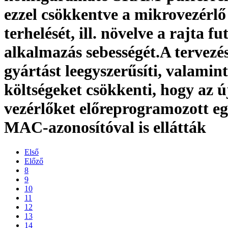
ezzel csökkentve a mikrovezérlő
terhelését, ill. növelve a rajta fu
alkalmazás sebességét.A tervezés
gyártást leegyszerűsíti, valamint
költségeket csökkenti, hogy az ú
vezérlőket előreprogramozott e
MAC-azonosítóval is ellátták
Első
Előző
8
9
10
11
12
13
14