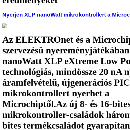
Nyerjen XLP nanoWatt mikrokontrollert a Microc
Az ELEKTROnet és a Microchi
szervezésű nyereményjátékában
nanoWatt XLP eXtreme Low P
technológiás, mindössze 20 nA 
áramfelvételű, újgenerációs PIC
mikrokontrollert nyerhet a
Microchiptől.Az új 8- és 16-bite
mikrokontroller-családok háro
bites termékcsaládot gyarapíta