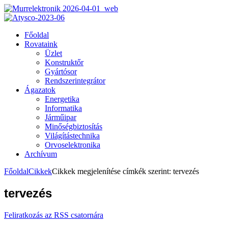
Főoldal
Rovataink
Üzlet
Konstruktőr
Gyártósor
Rendszerintegrátor
Ágazatok
Energetika
Informatika
Járműipar
Minőségbiztosítás
Világítástechnika
Orvoselektronika
Archívum
Főoldal
Cikkek
Cikkek megjelenítése címkék szerint: tervezés
tervezés
Feliratkozás az RSS csatornára